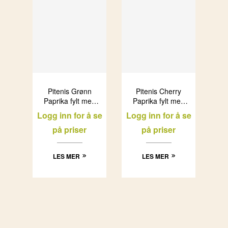
Pitenis Grønn
Pitenis Cherry
Paprika fylt med
Paprika fylt med
ost (6×1,5kg)
ost (8 x 200g)
Logg inn for å se
Logg inn for å se
på priser
på priser
LES MER
LES MER