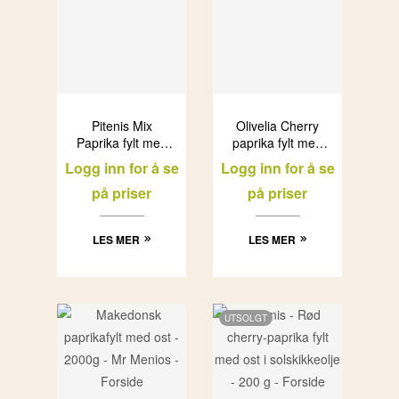
Pitenis Mix
Olivelia Cherry
Paprika fylt med
paprika fylt med
Ost (6×1,5 kg)
ost (3×1,3kg)
Logg inn for å se
Logg inn for å se
på priser
på priser
LES MER
LES MER
UTSOLGT