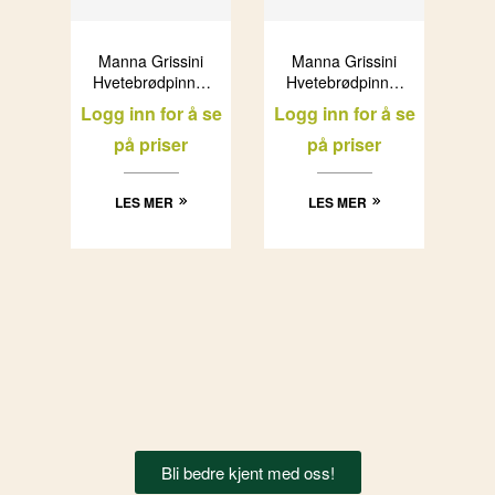
Manna Grissini
Manna Grissini
Hvetebrødpinner
Hvetebrødpinner
med sesamfrø
med solsikkrfrø
Logg inn for å se
Logg inn for å se
(12x160g)
(12x250g)
på priser
på priser
LES MER
LES MER
Bli bedre kjent med oss!