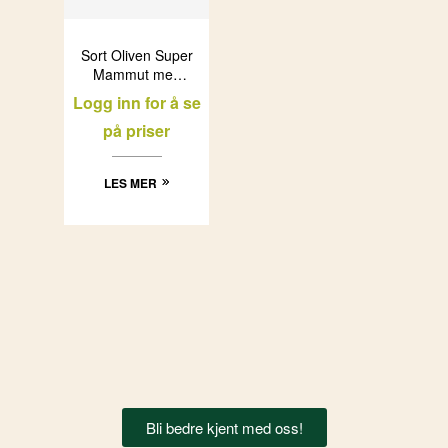
Sort Oliven Super
Mammut med
stein “Pallada”
Logg inn for å se
(3×2,5kg)
på priser
LES MER
Bli bedre kjent med oss!