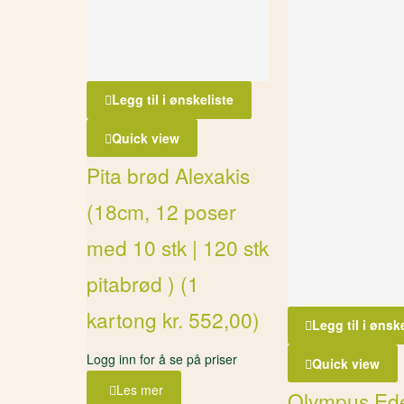
Legg til i ønskeliste
Quick view
Pita brød Alexakis
(18cm, 12 poser
med 10 stk | 120 stk
pitabrød ) (1
kartong kr. 552,00)
Legg til i ønsk
Logg inn for å se på priser
Quick view
Les mer
Olympus Ed