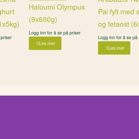
Haloumi Olympus
hurt
Pai fylt med 
(9x600g)
(1x5kg)
og fetaost (
Logg inn for å se på priser
 priser
Logg inn for å se på 
Les mer
Les mer