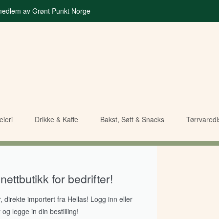
 medlem av Grønt Punkt Norge
ieri
Drikke & Kaffe
Bakst, Søtt & Snacks
Tørrvared
ettbutikk for bedrifter!
, direkte importert fra Hellas! Logg inn eller
 og legge in din bestilling!