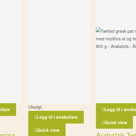
Utsolgt
eliste
Legg til i ønske
Legg til i ønskeliste
Quick view
Quick view
esma
Arabatzis Tw