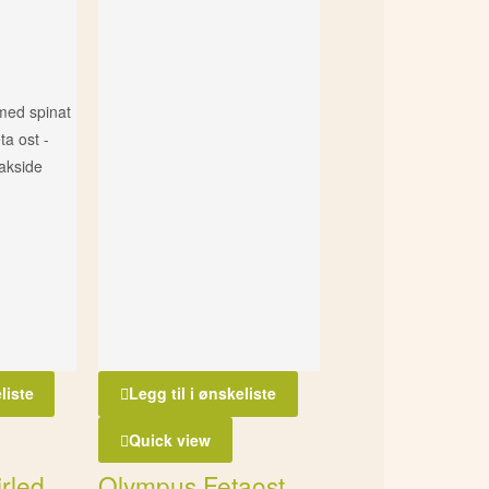
liste
Legg til i ønskeliste
Quick view
irled
Olympus Fetaost