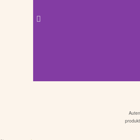
Se våre nyhet
Autent
Vi har fått inn noen greske g
produkt
under for å ta en t