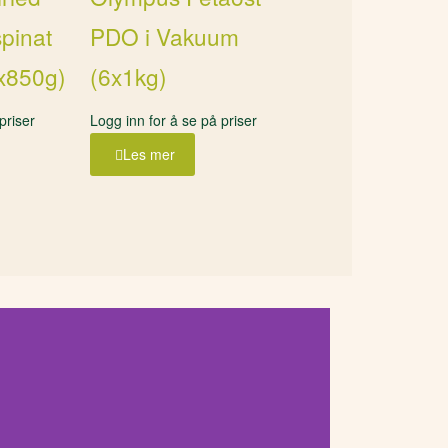
spinat
PDO i Vakuum
6x850g)
(6x1kg)
priser
Logg inn for å se på priser
Les mer