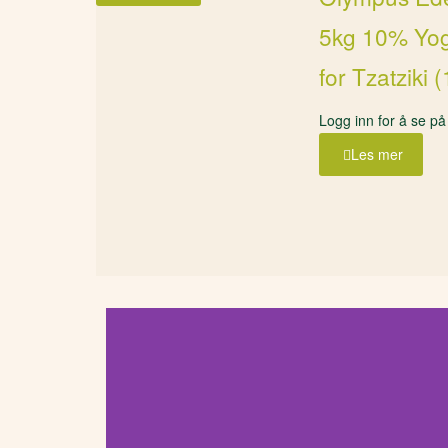
5kg 10% Yog
for Tzatziki 
Logg inn for å se på
Les mer