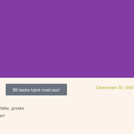
Ulvenveien 92, 058
Bli bedre kjent med oss!
er her!
iske, greske
odsaker, klikk
er!
itt!