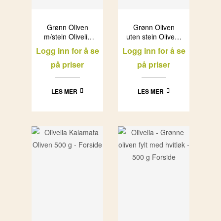
Grønn Oliven
Grønn Oliven
m/stein Olivelia
uten stein Olivelia
(6x500ml)
i glass (6x500ml)
Logg inn for å se
Logg inn for å se
på priser
på priser
LES MER
LES MER