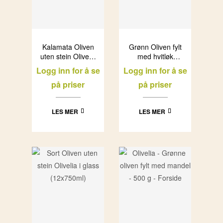
Kalamata Oliven
Grønn Oliven fylt
uten stein Olivelia
med hvitløk
i glass (6x500ml)
Olivelia i glass
Logg inn for å se
Logg inn for å se
(6x500ml)
på priser
på priser
LES MER
LES MER