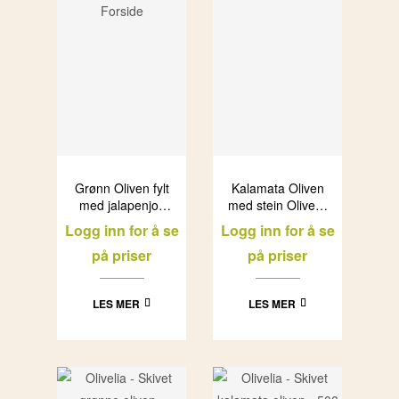
Grønn Oliven fylt
Kalamata Oliven
med jalapenjos
med stein Olivelia
Olivelia i glass
i glass (6x500ml)
Logg inn for å se
Logg inn for å se
(6x500ml)
på priser
på priser
LES MER
LES MER