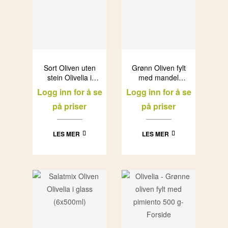
Sort Oliven uten
Grønn Oliven fylt
stein Olivelia i
med mandel
glass (12x750ml)
Olivelia i glass
Logg inn for å se
Logg inn for å se
(6x500ml)
på priser
på priser
LES MER
LES MER