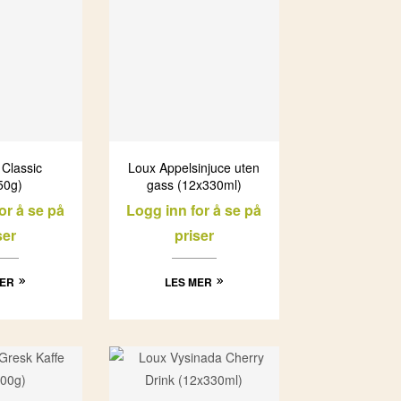
Classic
Loux Appelsinjuce uten
50g)
gass (12x330ml)
or å se på
Logg inn for å se på
ser
priser
MER
LES MER