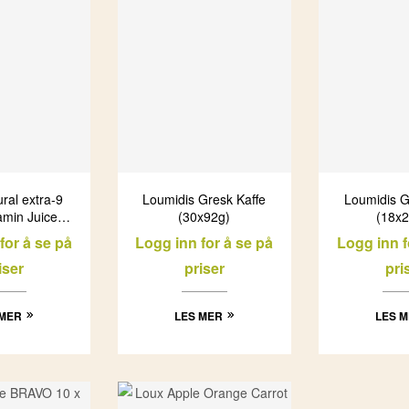
ral extra-9
Loumidis Gresk Kaffe
Loumidis G
tamin Juice
(30x92g)
(18x2
250ml)
for å se på
Logg inn for å se på
Logg inn f
iser
priser
pri
 MER
LES MER
LES 