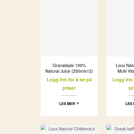
Granateple 100%
Loux Natu
Natural Juice (250mlx12)
Multi Vi
(27x
Logg inn for å se på
Logg inn 
priser
pr
LES MER
LES