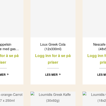
Appelsin
Loux Greek Cola
Nescafe 
e med gass
(12x330ml)
(48x
330ml)
for å se på
Logg inn for å se på
Logg inn f
iser
priser
pri
 MER
LES MER
LES 