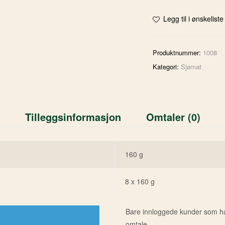
Legg til i ønskeliste
Produktnummer:
1008
Kategori:
Sjømat
Tilleggsinformasjon
Omtaler (0)
160 g
8 x 160 g
Bare innloggede kunder som har
omtale.