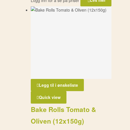
Logg inn for å se på priser
Les mer
Legg til i ønskeliste
Quick view
Bake Rolls Tomato &
Oliven (12x150g)