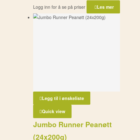
Logg inn for å se på priser
Les mer
Legg til i ønskeliste
Quick view
Jumbo Runner Peanøtt
(24x200g)