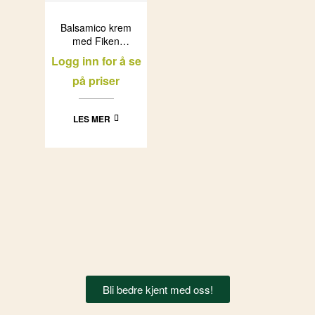
Balsamico krem
med Fiken
Messino
Logg inn for å se
(12x250g)
på priser
LES MER
Bli bedre kjent med oss!