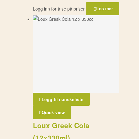
Logg inn for å se på priser
Les mer
Legg til i ønskeliste
Quick view
Loux Greek Cola
(12x330ml)