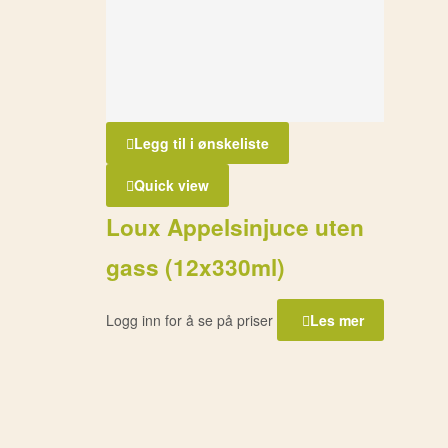
Legg til i ønskeliste
Quick view
Loux Appelsinjuce uten
gass (12x330ml)
Logg inn for å se på priser
Les mer