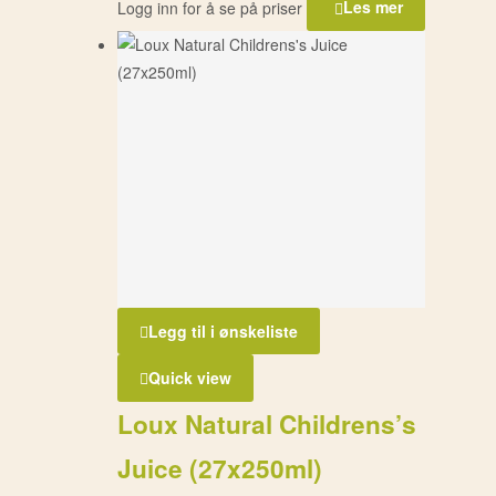
Logg inn for å se på priser
Les mer
Legg til i ønskeliste
Quick view
Loux Natural Childrens’s
Juice (27x250ml)