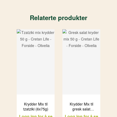
Relaterte produkter
Krydder Mix til
Krydder Mix til
tzatziki (6x75g)
gresk salat
(10x50g)
Logg inn for å se
Logg inn for å se