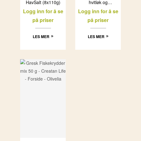
HavSalt (8x110g)
hvitløk og
basilikum
Logg inn for å se
Logg inn for å se
(12x180g)
på priser
på priser
LES MER
LES MER