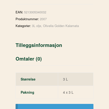
EAN:
5213005340032
Produktnummer:
2007
Kategorier:
3L olje
,
Olivelia Golden Kalamata
Tilleggsinformasjon
Omtaler (0)
Størrelse
3 L
Pakning
4 x 3 L