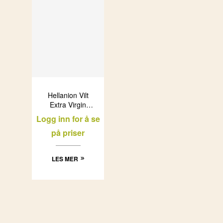
Hellanion Vilt
Extra Virgin
Olivenolje
Logg inn for å se
(12x500ml)
på priser
LES MER