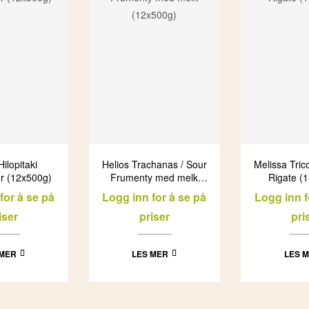
Hilopitaki
Helios Trachanas / Sour
Melissa Tric
r (12x500g)
Frumenty med melk
Rigate (
(12x500g)
for å se på
Logg inn for å se på
Logg inn f
iser
priser
pri
 MER
LES MER
LES 