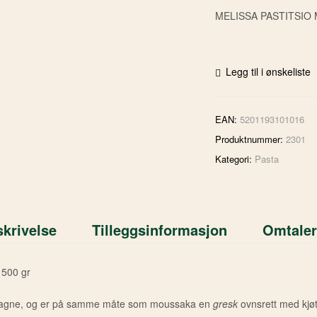
MELISSA PASTITSIO M
Legg til i ønskeliste
EAN:
5201193101016
Produktnummer:
2301
Kategori:
Pasta
krivelse
Tilleggsinformasjon
Omtaler
 500 gr
å lasagne, og er på samme måte som moussaka en
gresk
ovnsrett med kjøtt