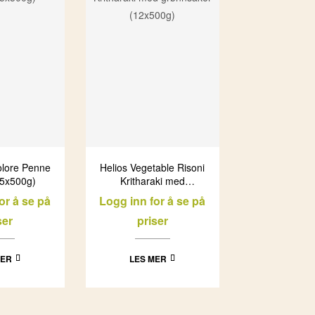
olore Penne
Helios Vegetable Risoni
15x500g)
Kritharaki med
grønnsaker (12x500g)
or å se på
Logg inn for å se på
ser
priser
MER
LES MER