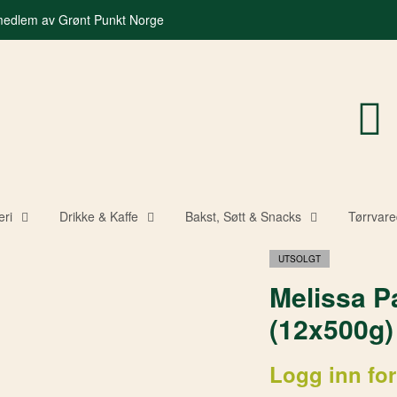
 medlem av Grønt Punkt Norge
eri
Drikke & Kaffe
Bakst, Søtt & Snacks
Tørrvare
UTSOLGT
Melissa Pa
(12x500g)
Logg inn for