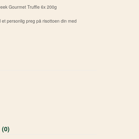
reek Gourmet Truffle 6x 200g
til et personlig preg på risottoen din med
 (0)