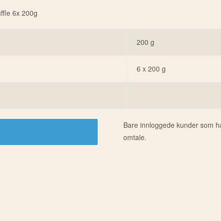
ffle 6x 200g
200 g
6 x 200 g
Bare innloggede kunder som har
omtale.