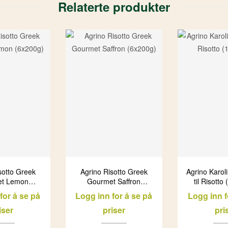
Relaterte produkter
sotto Greek
Agrino Risotto Greek
Agrino Karoli
t Lemon
Gourmet Saffron
til Risotto
200g)
(6x200g)
for å se på
Logg inn for å se på
Logg inn f
iser
priser
pri