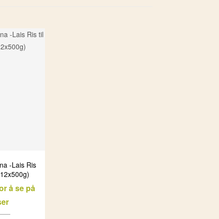
na -Lais Ris
 (12x500g)
or å se på
ser