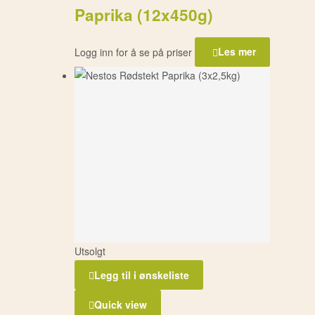
Paprika (12x450g)
Logg inn for å se på priser
Les mer
Utsolgt
Legg til i ønskeliste
Quick view