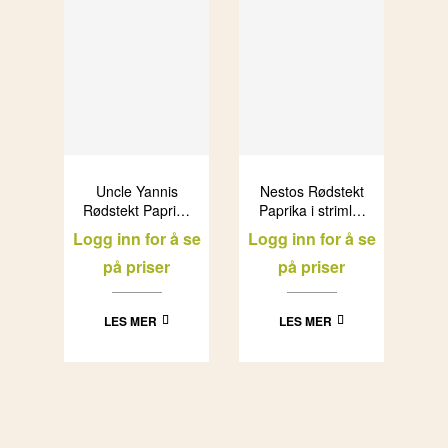
Uncle Yannis
Nestos Rødstekt
Rødstekt Paprika
Paprika i strimler
(12x450g)
(3×2,5kg)
Logg inn for å se
Logg inn for å se
på priser
på priser
LES MER
LES MER