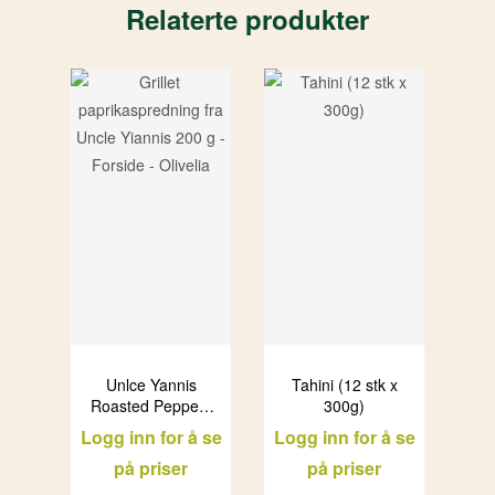
Relaterte produkter
Unlce Yannis
Tahini (12 stk x
Roasted Peppers
300g)
spread (12x200g)
Logg inn for å se
Logg inn for å se
på priser
på priser