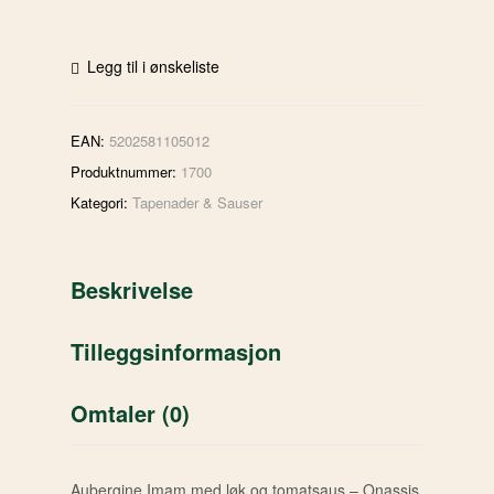
Legg til i ønskeliste
EAN:
5202581105012
Produktnummer:
1700
Kategori:
Tapenader & Sauser
Beskrivelse
Tilleggsinformasjon
Omtaler (0)
Aubergine Imam med løk og tomatsaus – Onassis