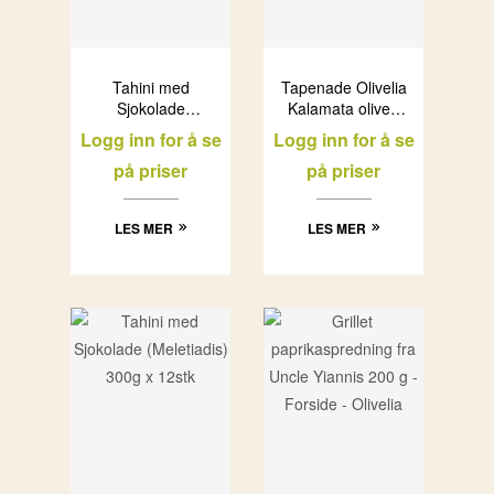
Tahini med
Tapenade Olivelia
Sjokolade
Kalamata oliven
(12x330g)
(12x200g)
Logg inn for å se
Logg inn for å se
på priser
på priser
LES MER
LES MER