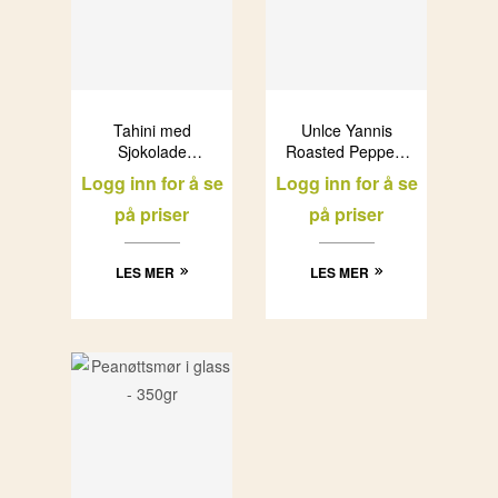
Tahini med
Unlce Yannis
Sjokolade
Roasted Peppers
(Meletiadis) 300g
spread (12x200g)
Logg inn for å se
Logg inn for å se
x 12stk
på priser
på priser
LES MER
LES MER