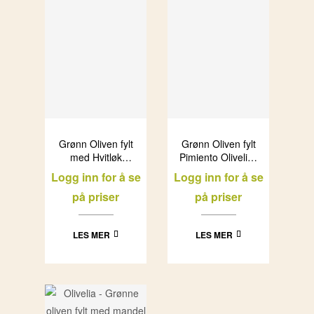
Grønn Oliven fylt
Grønn Oliven fylt
med Hvitløk
Pimiento Olivelia i
Olivelia i glass
glass (6x1L)
Logg inn for å se
Logg inn for å se
(6x1L)
på priser
på priser
LES MER
LES MER