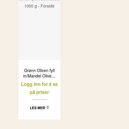
Grønn Oliven fylt
m/Mandel Olivelia
glass (6x1L)
Logg inn for å se
på priser
LES MER