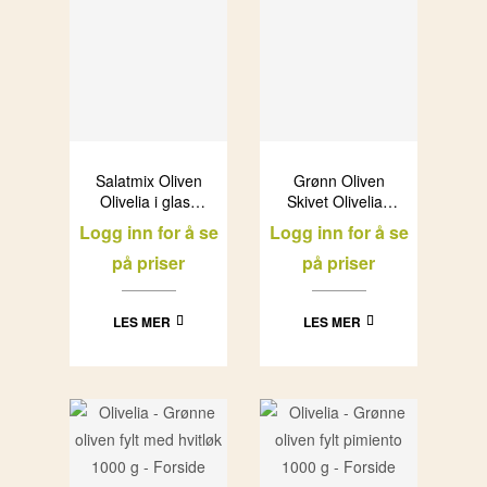
Salatmix Oliven
Grønn Oliven
Olivelia i glass
Skivet Olivelia i
(6x500ml)
glass (6x500ml)
Logg inn for å se
Logg inn for å se
på priser
på priser
LES MER
LES MER