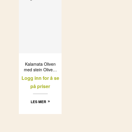
Kalamata Oliven
med stein Olivelia
i glass (6x500ml)
Logg inn for å se
på priser
LES MER