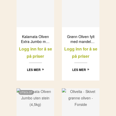
Kalamata Oliven
Grønn Oliven fylt
Extra Jumbo med
med mandel
stein (12kg)
Olivelia i glass
Logg inn for å se
Logg inn for å se
(6x500ml)
på priser
på priser
LES MER
LES MER
UTSOLGT