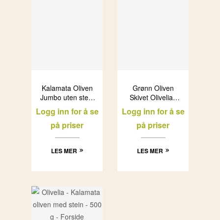
Kalamata Oliven
Grønn Oliven
Jumbo uten stein
Skivet Olivelia i
(4,5kg)
glass (6x500ml)
Logg inn for å se
Logg inn for å se
på priser
på priser
LES MER
LES MER