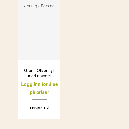
Grønn Oliven fylt
med mandel
Olivelia i glass
Logg inn for å se
(6x500ml)
på priser
LES MER