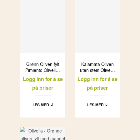
Grønn Oliven fylt
Kalamata Oliven
Pimiento Olivelia i
uten stein Olivelia
glass (6x1L)
i glass (6x1L)
Logg inn for å se
Logg inn for å se
på priser
på priser
LES MER
LES MER