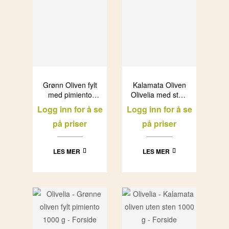
Grønn Oliven fylt
Kalamata Oliven
med pimiento
Olivelia med stein
Olivelia i glass
(6x1L)
Logg inn for å se
Logg inn for å se
(6x500ml)
på priser
på priser
LES MER
LES MER