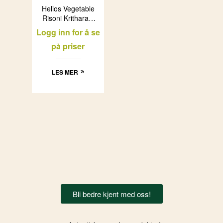
Helios Vegetable
Risoni Kritharaki
med grønnsaker
Logg inn for å se
(12x500g)
på priser
LES MER
Bli bedre kjent med oss!