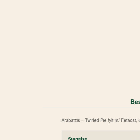
Bes
Arabatzis – Twirled Pie fylt m/ Fetaost, 
Størrelse