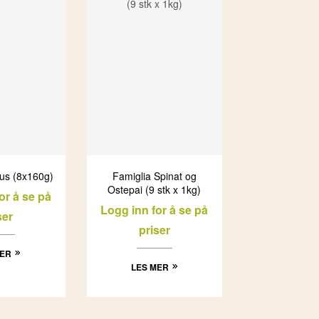
pus (8x160g)
Famiglia Spinat og
Ostepai (9 stk x 1kg)
or å se på
Logg inn for å se på
ser
priser
MER
LES MER