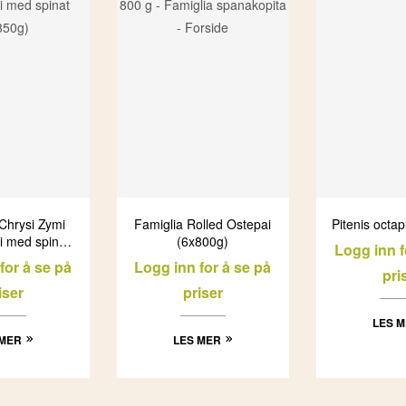
 Chrysi Zymi
Famiglia Rolled Ostepai
Pitenis octa
i med spinat
(6x800g)
Logg inn f
850g)
for å se på
Logg inn for å se på
pri
iser
priser
LES 
 MER
LES MER