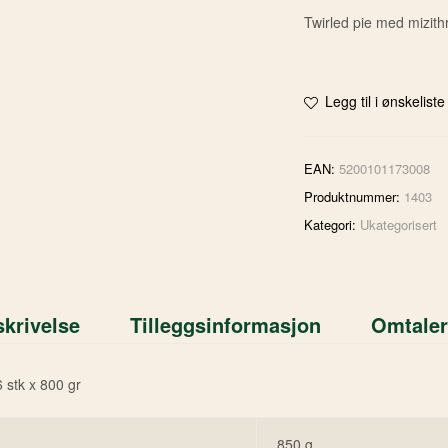
Twirled pie med mizith
Legg til i ønskeliste
EAN:
5200101173008
Produktnummer:
1403
Kategori:
Ukategorisert
krivelse
Tilleggsinformasjon
Omtaler
6 stk x 800 gr
850 g