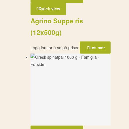
Quick view
Agrino Suppe ris
(12x500g)
Logg inn for å se på priser
Les mer