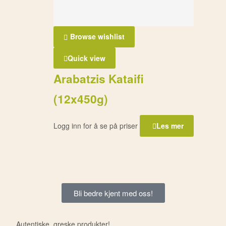
Browse wishlist
Quick view
Arabatzis Kataifi
(12x450g)
Logg inn for å se på priser
Les mer
Bli bedre kjent med oss!
Autentiske, greske produkter!