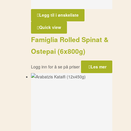
Legg til i ønskeliste
Quick view
Famiglia Rolled Spinat &
Ostepai (6x800g)
Logg inn for å se på priser
Les mer