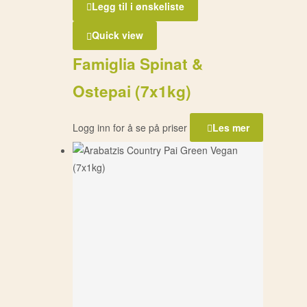
Legg til i ønskeliste
Quick view
Famiglia Spinat &
Ostepai (7x1kg)
Logg inn for å se på priser
Les mer