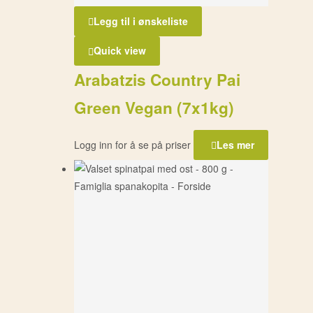
Legg til i ønskeliste
Quick view
Arabatzis Country Pai
Green Vegan (7x1kg)
Logg inn for å se på priser
Les mer